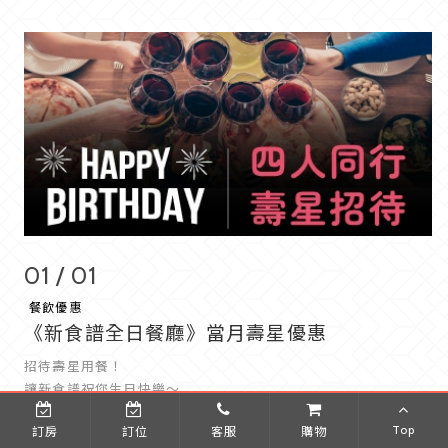
01 / 01
餐飲優惠
《新食譜全日餐廳》當月壽星優惠
招待壽星用餐！
讓新食譜祝您生日快樂～
Top
訂房
訂位
客服
購物