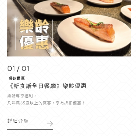
01 / 01
餐飲優惠
《新食譜全日餐廳》樂齡優惠
樂齡專享福利，
凡年滿65歲以上的賓客，享有折扣優惠！
詳細介紹