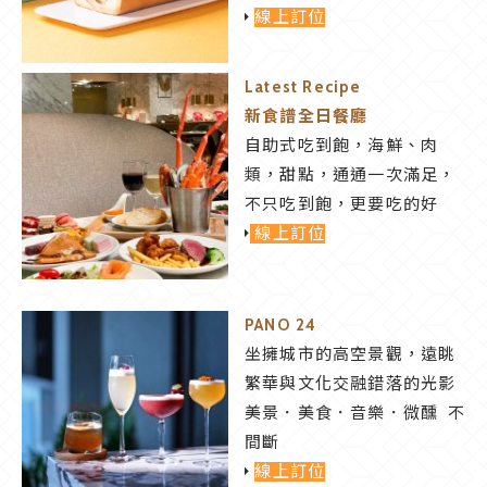
線上訂位
Latest Recipe
新食譜全日餐廳
自助式吃到飽，海鮮、肉
類，甜點，通通一次滿足，
不只吃到飽，更要吃的好
線上訂位
PANO 24
坐擁城市的高空景觀，遠眺
繁華與文化交融錯落的光影
美景．美食．音樂．微醺 不
間斷
線上訂位